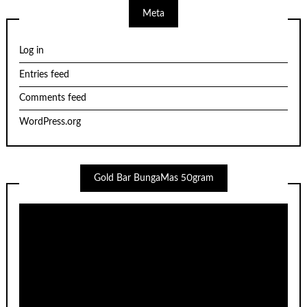
Meta
Log in
Entries feed
Comments feed
WordPress.org
Gold Bar BungaMas 50gram
Video
Player