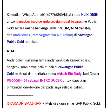
Kemudian WhatsApp +60167771685(Aldasir) atau
KLIK DISINI
untuk
dapatkan invoice anda sebelum buat bayaran
ke Public
Gold secara
online banking/Bank in/CDM/ATM transfer,
dan
ambil emas (item 50gram bar & 10 dinar)
di
cawangan
Public Gold
terdekat.
ATAU
Anda boleh jual emas lama anda yang dah kemek, rosak,
bengkok (dan bawa balik tunai) di
cawangan Public
Gold
terdekat dan beritahu nama
Aldasir Bin Rudy
, kod Dealer
PG00084469 sebagai INTRODUCER
untuk dapatkan
bimbingan
one-to-one
daripada
saya
selepas belian.
__________________
[3] AKAUN EMAS GAP
– Melalui akaun emas GAP Public Gold,