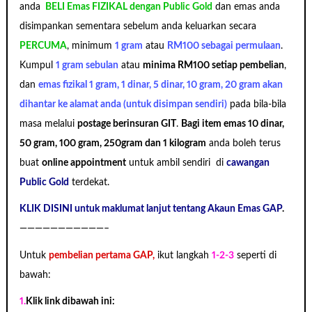
anda
BELI Emas FIZIKAL dengan Public Gold
dan emas anda
disimpankan sementara sebelum anda keluarkan secara
PERCUMA
, minimum
1 gram
atau
RM100 sebagai permulaan
.
Kumpul
1 gram sebulan
atau
minima RM100 setiap pembelian
,
dan
emas fizikal 1 gram, 1 dinar, 5 dinar, 10 gram, 20 gram akan
dihantar ke alamat anda (untuk disimpan sendiri)
pada bila-bila
masa melalui
postage berinsuran GIT
.
Bagi item emas 10 dinar,
50 gram, 100 gram, 250gram dan 1 kilogram
anda boleh terus
buat
online appointment
untuk ambil sendiri di
cawangan
Public Gold
terdekat.
KLIK DISINI untuk maklumat lanjut tentang Akaun Emas GAP
.
———————————–
Untuk
pembelian pertama GAP,
ikut langkah
1-2-3
seperti di
bawah:
1.
Klik link dibawah ini: